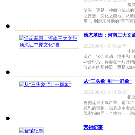
豫
复兴，更是一种商业范式的
之摇篮、文化之腹地。从殷
用”，到唐宋时期的“天下商
活态基因：河南三大文
2026-08-04 文/胡高升
中
遗产，它会流动、懂中和、
40分钟后，你会在一片开
节该有的那种田，而是328
从“三头象”到“一群象”
2026-08-03 文/王深圳
把
再把流量变成产业。这几年
意思的现象。很多原本看起
线索指向同一个地方——河
营销纪事