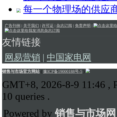
每一个物理场的供应
广告刊例
|
关于我们
|
许可证
|
杂志订阅
|
免责声明
|
杂志订阅
友情链接
网易营销
|
中国家电网
销售与市场官方网站
(
豫ICP备19000188号-5
)
GMT+8, 2026-8-9 11:46
, 
10 queries .
Powered by
销售与市场网