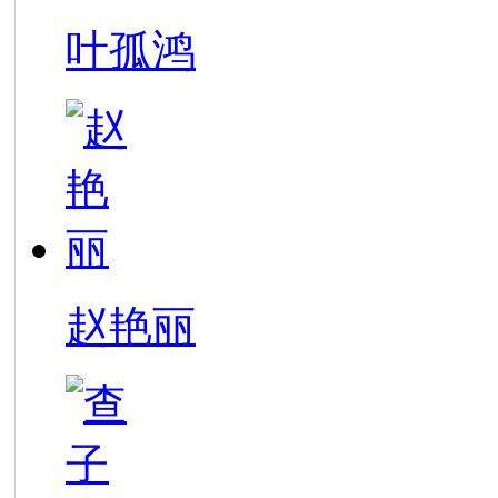
叶孤鸿
赵艳丽