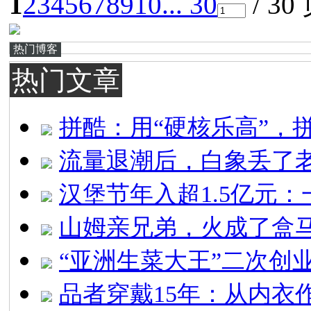
1
2
3
4
5
6
7
8
9
10
... 30
/ 30
热门博客
热门文章
拼酷：用“硬核乐高”，
流量退潮后，白象丢了
汉堡节年入超1.5亿元：
山姆亲兄弟，火成了盒马
“亚洲生菜大王”二次创
品者穿戴15年：从内衣