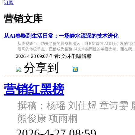
订阅
营销文库
从AI春晚到生活日常：一场静水流深的技术进化
从央视舞台上功夫了得的具身机器人，到 B站首届 AI春晚引发的
最高的传统节点，已然成为检验 AI技术实用性的年度大考。而在我 ..
2026-4-28 09:07
作者: 文/本刊编辑部
分享到
营销红黑榜
撰稿：杨瑶 刘佳煜 章诗雯 
熊俊康 项雨桐
2026-4-27 08:59