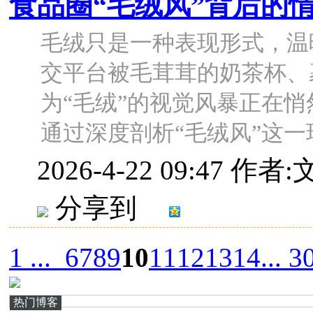
食品圈“毛绒风”背后的
毛绒只是一种表现形式，温
交平台被毛茸茸的奶茶杯、
为“毛绒”的视觉风暴正在
通过深度剖析“毛绒风”这一现象
2026-4-22 09:47
作者:
分享到
1 ...
6
7
8
9
10
11
12
13
14
... 3
热门博客