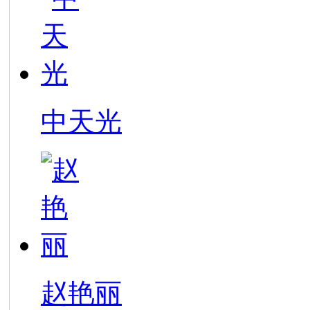
中天光
赵艳丽