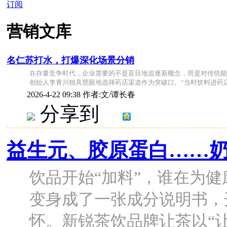
订阅
营销文库
名仁苏打水，打爆深化场景分销
在存量竞争时代，企业需要的不是盲目地追逐新概念，而是对传统能
创始人李青川独具慧眼地选择药店渠道作为突破口。“当时饮料进药店 .
2026-4-22 09:38
作者:文/谭长春
分享到
益生元、胶原蛋白……奶
饮品开始“加料”，谁在为健康
变身成了一张成分说明书，
怀。新锐茶饮品牌让茶以“