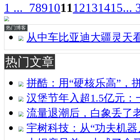
1 ...
7
8
9
10
11
12
13
14
15
... 
热门博客
从中车比亚迪大疆灵天
热门文章
拼酷：用“硬核乐高”，
汉堡节年入超1.5亿元：
流量退潮后，白象丢了
宇树科技：从“功夫机器