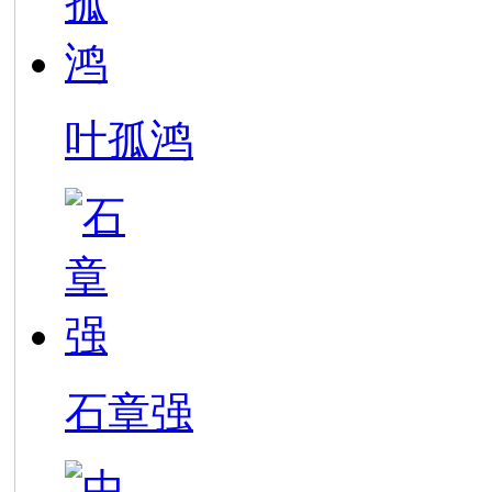
叶孤鸿
石章强