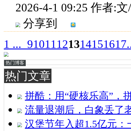
2026-4-1 09:25
作者:文
分享到
1 ...
9
10
11
12
13
14
15
16
17
.
热门博客
热门文章
拼酷：用“硬核乐高”，
流量退潮后，白象丢了
汉堡节年入超1.5亿元：