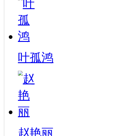
叶孤鸿
赵艳丽