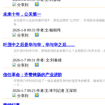
分享到
未来十年，公关第一
在话题中心化的传播环境中，塑造品牌的“公共性”。市场部在缩编
争 ...
2026-1-8 09:33
作者:文/杨朝伟
分享到
叶茂中之后是华与华，华与华之后……
从叶茂中到华与华，营销咨询的未来看什么？近期西贝 PK罗永浩，
...
2026-1-7 09:31
作者: 文/刘春雄
分享到
信任革命：齐赞烤肠的产业进阶
齐赞用25年时间完成了一场从规模竞争到价值竞争的蝶变。编者按2
一个 ...
2026-1-7 09:23
作者:文/本刊记者 王深圳
分享到