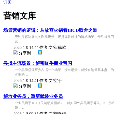
订阅
营销文库
场景营销的逻辑：从故宫火锅看IBCD取舍之道
无论是解决痛点的刚需场景，还是满足精神的情感场景，最终都需回归
营 ...
2026-1-9 14:44
作者:文/崔德乾
分享到
寻找主流场景：解密红牛商业帝国
一个品牌必须至少占据一个场景。没有场景，就没有销量基本盘。为
占据的 ...
2026-1-9 14:41
作者:文/空手
分享到
解放业务员，重新武装业务员
业务员困于 KPI（关键绩效指标），就如同外卖员困于算法。KPI
销， ...
2026-1-8 09:35
作者:文/刘春雄