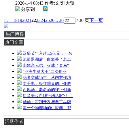
2026-1-4 08:43
作者:文/刘大贺
分享到
1 ...
18
19
20
21
22
23
24
25
26
... 30
/ 30 页
下一页
热门博客
热门文章
汉堡节年入超1.5亿元：一名
流量退潮后，白象丢了老二
山姆亲兄弟，火成了盒马“
“亚洲生菜大王”二次创业
品者穿戴15年：从内衣作坊
卖手电：极致垂直的小众赛
西凤酒：老名酒的守正创新
抖音美妆白牌平均活8个月，
酒仙：定制开发与自主品牌
每一个物理场的供应商，都
活跃作者