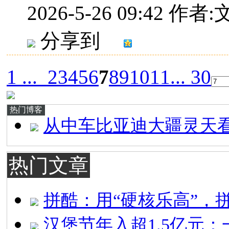
2026-5-26 09:42
作者:
分享到
1 ...
2
3
4
5
6
7
8
9
10
11
... 30
热门博客
从中车比亚迪大疆灵天
热门文章
拼酷：用“硬核乐高”，
汉堡节年入超1.5亿元：