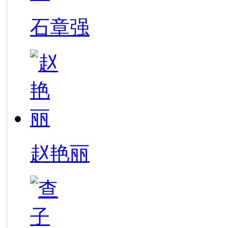
石章强
赵艳丽