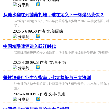
分享到
从糖水翻红到菌菇扎堆，谁在定义下一杯爆品茶饮？
从“吃草”到“啃木头”，2025年奶茶爆品有多野？2025年的
了 ...
2026-5-6 09:50
作者:文/贺际嵘
分享到
中国精酿啤酒进入跃迁时代
我国啤酒市场已经步入成熟期，行业集中度持续攀升呈现出“强者恒
...
2026-4-30 09:23
作者: 文/肖有为
分享到
餐饮消费行业生存指南：七大趋势与三大法则
让专业的人做专业的事，让尊重行业的人留到最后。2025年，我有
重天： ...
2026-4-30 09:15
作者:文/林良旭
分享到