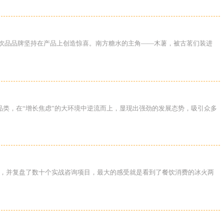
各大饮品品牌坚持在产品上创造惊喜。南方糖水的主角——木薯，被古茗们装进
品类，在“增长焦虑”的大环境中逆流而上，显现出强劲的发展态势，吸引众多
交流，并复盘了数十个实战咨询项目，最大的感受就是看到了餐饮消费的冰火两