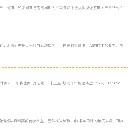
在产业周期、经济周期与消费周期的三重叠加下步入深度调整期：产量结构性
前，让我们先把目光转向宏观层面——国家政策影响、AI的技术颠覆力、国
030年将达到2万亿元，“十五五”期间年均增速将达12.6%。022025年
会情感浓度最高的传统节点，已然成为检验 AI技术实用性的年度大考。而在