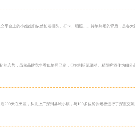
饮品圈，社交平台上的小姐姐们依然忙着排队、打卡、晒照……持续热闹的背后，是
强”的态势，虽然品牌竞争看似格局已定，但实则暗流涌动。精酿啤酒作为细分
将近200天在出差，从北上广深到县城小镇，与100多位餐饮老板进行了深度