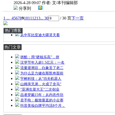
2026-4-28 09:07
作者: 文/本刊编辑部
分享到
1 ...
4
5
6
7
8
9
10
11
12
13
... 30
/ 30 页
下一页
热门博客
从中车比亚迪大疆灵天看
热门文章
拼酷：用“硬核乐高”，拼
汉堡节年入超1.5亿元：一名
流量退潮后，白象丢了老二
为什么足力健在斯凯奇面前
宇树科技：从“功夫机器人
山姆亲兄弟，火成了盒马“
“亚洲生菜大王”二次创业
品者穿戴15年：从内衣作坊
卖手电：极致垂直的小众赛
抖音美妆白牌平均活8个月，