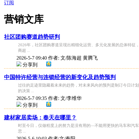
订阅
营销文库
社区团购赛道趋势研判
2026年，社区团购赛道呈现出精细化运营、多元化发展的总体特征
商超 ...
2026-5-7 09:40
作者: 文/陈海超 黄腾飞
分享到
中国特许经营与连锁经营的新变化及趋势预判
过往的足迹里隐藏着未来的趋势，对未来风向的预判是制订今日计划的
的决策 ...
2026-5-7 09:35
作者: 文/李维华
分享到
建材家居卖场：春天在哪里？
时至今日，仅做程度上的努力是没有用的—不能用更快的马车和汽车
悲 ...
2026-5-6 10:03
作者:文/秦阳