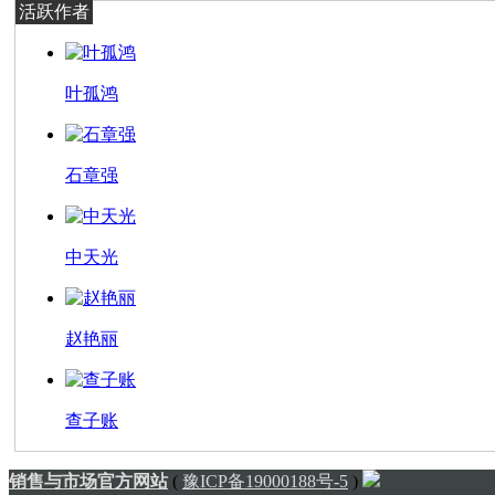
活跃作者
叶孤鸿
石章强
中天光
赵艳丽
查子账
销售与市场官方网站
(
豫ICP备19000188号-5
)