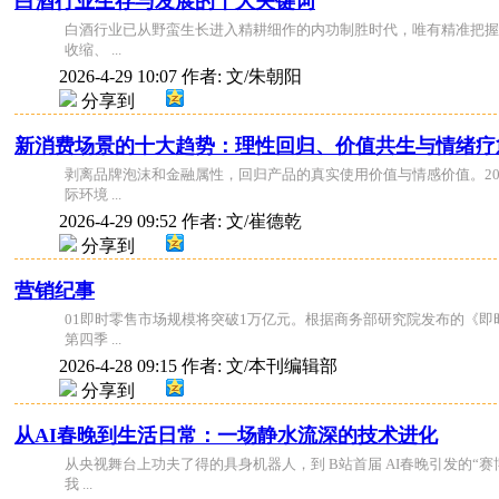
白酒行业生存与发展的十大关键词
白酒行业已从野蛮生长进入精耕细作的内功制胜时代，唯有精准把握
收缩、 ...
2026-4-29 10:07
作者: 文/朱朝阳
分享到
新消费场景的十大趋势：理性回归、价值共生与情绪疗
剥离品牌泡沫和金融属性，回归产品的真实使用价值与情感价值。2
际环境 ...
2026-4-29 09:52
作者: 文/崔德乾
分享到
营销纪事
01即时零售市场规模将突破1万亿元。根据商务部研究院发布的《即时零售
第四季 ...
2026-4-28 09:15
作者: 文/本刊编辑部
分享到
从AI春晚到生活日常：一场静水流深的技术进化
从央视舞台上功夫了得的具身机器人，到 B站首届 AI春晚引发的
我 ...