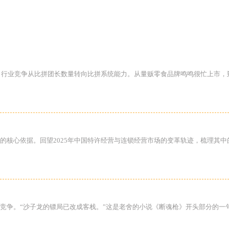
，行业竞争从比拼团长数量转向比拼系统能力。从量贩零食品牌鸣鸣很忙上市，
核心依据。回望2025年中国特许经营与连锁经营市场的变革轨迹，梳理其中
竞争。“沙子龙的镖局已改成客栈。”这是老舍的小说《断魂枪》开头部分的一