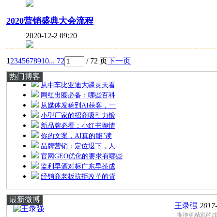
2020营销盛典大会流程
2020-12-2 09:20
1
2
3
4
5
6
7
8
9
10
... 72
/ 72 页
下一页
热门博客
从中车比亚迪大疆灵天看
网红出圈必备：哪些百科
从媒体发稿到AI获客，一
小型厂家的招商吸引力锻
新品牌必看：小红书舆情
你的文案，AI真的能"读
品牌营销：定位退下，人
官网GEO优化的要求有哪些
监利早酒对标广东早茶成
经销商老板抗拒改革的背
最新微博
王录强
2017
期待更精彩的战