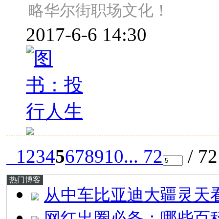
略华尔街职场文化！
2017-6-6 14:30
1
2
3
4
5
6
7
8
9
10
... 72
/ 7
热门博客
从中车比亚迪大疆灵天
网红出圈必备：哪些百