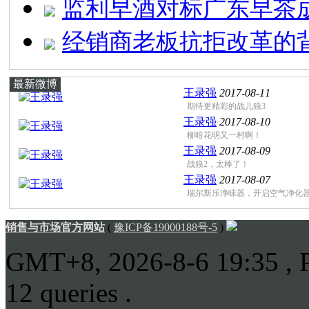
监利早酒对标广东早茶
经销商老板抗拒改革的
最新微博
王录强
2017-08-11
期待更精彩的战儿狼3
王录强
2017-08-10
柳暗花明又一村啊！
王录强
2017-08-09
战狼2，太棒了！
王录强
2017-08-07
瑞尔斯乐净味器，开启空气净化器 .
销售与市场官方网站
(
豫ICP备19000188号-5
)
GMT+8, 2026-8-6 19:35
, 
12 queries .