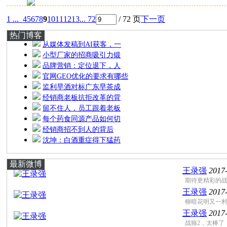
1 ...
4
5
6
7
8
9
10
11
12
13
... 72
/ 72 页
下一页
热门博客
从媒体发稿到AI获客，一
小型厂家的招商吸引力锻
品牌营销：定位退下，人
官网GEO优化的要求有哪些
监利早酒对标广东早茶成
经销商老板抗拒改革的背
留不住人，员工跟着老板
每个药食同源产品如何切
经销商招不到人的背后
沈坤：白酒重症得下猛药
最新微博
王录强
2017
期待更精彩的战
王录强
2017
柳暗花明又一
王录强
2017
战狼2，太棒了