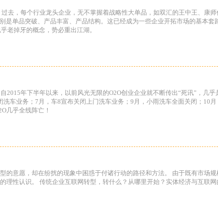
 过去，每个行业龙头企业，无不掌握着战略性大单品，如双汇的王中王、康
分别是单品突破、产品丰富、产品结构。这已经成为一些企业开拓市场的基本套
似乎老掉牙的概念，势必重出江湖。
自2015年下半年以来，以前风光无限的O2O创业企业就不断传出“死讯”，几乎
洗车业务；7月，车8宣布关闭上门洗车业务；9月，小雨洗车全面关闭；10月
2O几乎全线阵亡！
型的意愿，却在纷扰的现象中困惑于付诸行动的路径和方法。 由于既有市场规
的理性认识。 传统企业互联网转型，转什么？从哪里开始？实体经济与互联网