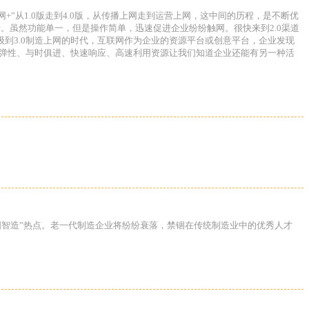
”从1.0版走到4.0版，从传播上网走到运营上网，这中间的历程，是不断优
。虽然功能单一，但是操作简单，迅速促进企业纷纷触网。很快来到2.0渠道
到3.0制造上网的时代，互联网作为企业的资源平台或创意平台，企业发现
略弹性、与时俱进、快速响应、高速利用资源让我们知道企业还能有另一种活
国智造”热点。老一代制造企业将纷纷衰落，禁锢在传统制造业中的优秀人才