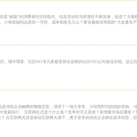
息高度“赋能”的消费者经济所取代。信息流动性与穿透性不断加速，促进了大
、小单能做到品质统一可控、成本相差无几么？要克服根深蒂固的“大批量生产
小区、顺丰嘿客、社区001等几家最受舆论追捧的社区O2O公司接连折戟。这让红
一面是传统企业触网的慷慨悲歌，演绎了一场大变革、大转型时代的绝妙交响。
恐慌中摸索前行。 互联网生态是个什么鬼？竞争对手又是谁？新增量市场在哪里
败？ 在互联网尤其是移动互联网大潮下，勇于变革的传统企业都在谋求转型，