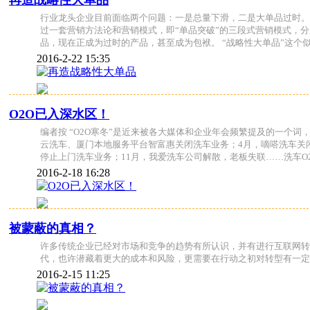
行业龙头企业目前面临两个问题：一是总量下滑，二是大单品过时。
过一套营销方法论和营销模式，即“单品突破”的三段式营销模式，
品，现在正成为过时的产品，甚至成为包袱。 “战略性大单品”这个
2016-2-22 15:35
O2O已入深水区！
编者按 “O2O寒冬”是近来被各大媒体和企业年会频繁提及的一个词，
云洗车、厦门本地服务平台智富惠关闭洗车业务；4月，嘀嗒洗车关闭
停止上门洗车业务；11月，我爱洗车公司解散，老板失联……洗车O
2016-2-18 16:28
被蒙蔽的真相？
许多传统企业已经对市场和竞争的趋势有所认识，并有进行互联网转
代，也许潜藏着更大的成本和风险，更需要在行动之初对转型有一定
2016-2-15 11:25