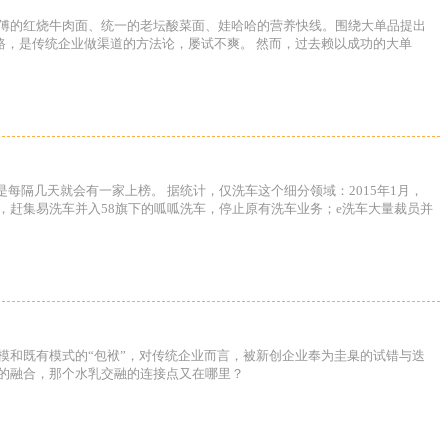
师傅的红烧牛肉面、统一的老坛酸菜面、娃哈哈的营养快线。围绕大单品提出
路，是传统企业做渠道的方法论，屡试不爽。 然而，过去赖以成功的大单
是每隔几天就会有一家上榜。 据统计，仅洗车这个细分领域：2015年1月，
，赶集易洗车并入58旗下的呱呱洗车，停止原有洗车业务；e洗车大量裁员并
模和既有模式的“包袱”，对传统企业而言，被新创企业奉为圭臬的试错与迭
的融合，那个水乳交融的连接点又在哪里？