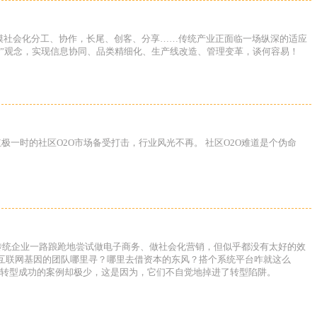
规模社会化分工、协作，长尾、创客、分享……传统产业正面临一场纵深的适应
”观念，实现信息协同、品类精细化、生产线改造、管理变革，谈何容易！
极一时的社区O2O市场备受打击，行业风光不再。 社区O2O难道是个伪命
 传统企业一路踉跄地尝试做电子商务、做社会化营销，但似乎都没有太好的效
？互联网基因的团队哪里寻？哪里去借资本的东风？搭个系统平台咋就这么
但转型成功的案例却极少，这是因为，它们不自觉地掉进了转型陷阱。