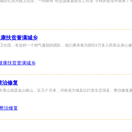
市宛城区红泥湾镇卫生院，一间标有“杜思远家庭医生工作室”字样的诊室外就来
健康扶贫誉满城乡
湾镇卫生院，有这样一个朝气蓬勃的团队，他们秉承着为辖区8万多人民群众身心健
整治修复
，绿水青山就是金山银山，近几个月来，河南省方城县以打造生态强县，整治修