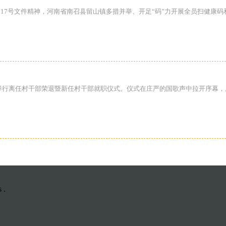
22）17号文件精神，河南省南召县留山镇多措并举、开足“码”力开展全员扫健
隆重举行离任村干部荣退暨新任村干部就职仪式。仪式在庄严的国歌声中拉开序
 .