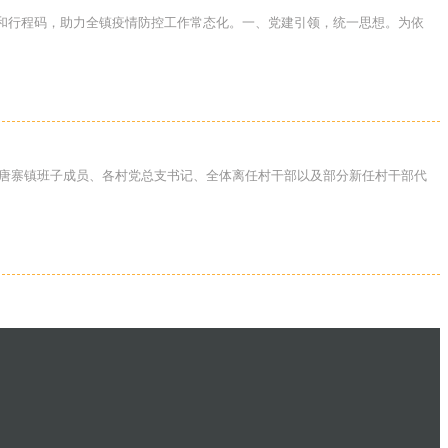
康码和行程码，助力全镇疫情防控工作常态化。一、党建引领，统一思想。为依
幕，唐寨镇班子成员、各村党总支书记、全体离任村干部以及部分新任村干部代