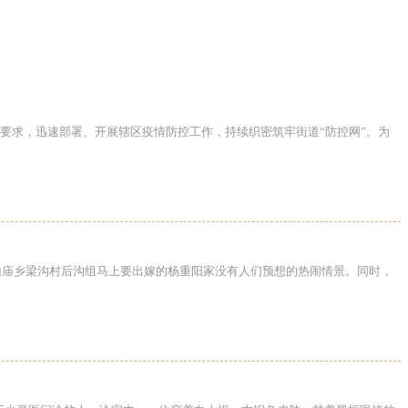
要求，迅速部署、开展辖区疫情防控工作，持续织密筑牢街道“防控网”。为
太山庙乡梁沟村后沟组马上要出嫁的杨重阳家没有人们预想的热闹情景。同时，