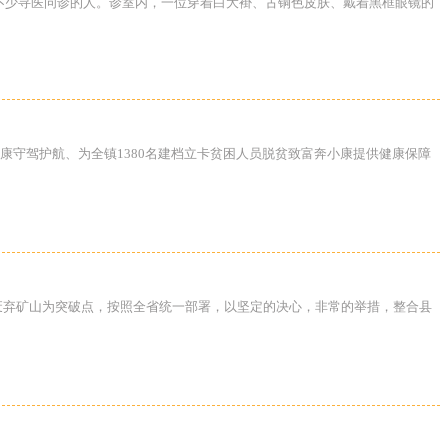
了不少寻医问诊的人。诊室内，一位穿着白大褂、古铜色皮肤、戴着黑框眼镜的
康守驾护航、为全镇1380名建档立卡贫困人员脱贫致富奔小康提供健康保障
复废弃矿山为突破点，按照全省统一部署，以坚定的决心，非常的举措，整合县