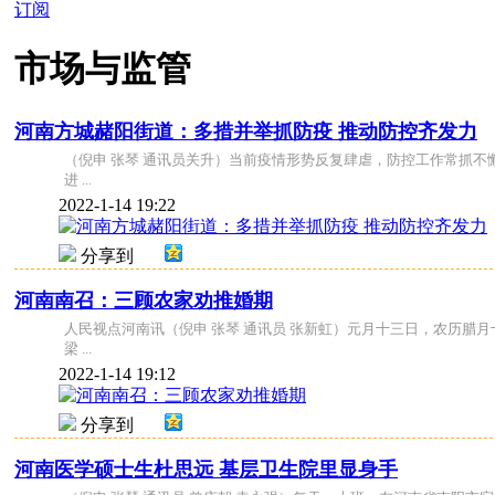
订阅
市场与监管
河南方城赭阳街道：多措并举抓防疫 推动防控齐发力
（倪申 张琴 通讯员关升）当前疫情形势反复肆虐，防控工作常抓
进 ...
2022-1-14 19:22
分享到
河南南召：三顾农家劝推婚期
人民视点河南讯（倪申 张琴 通讯员 张新虹）元月十三日，农历腊
梁 ...
2022-1-14 19:12
分享到
河南医学硕士生杜思远 基层卫生院里显身手