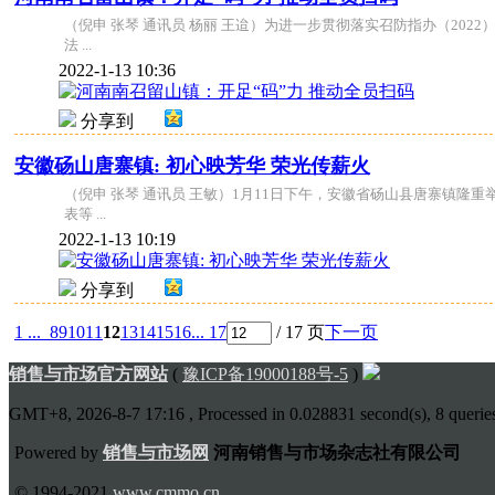
（倪申 张琴 通讯员 杨丽 王迨）为进一步贯彻落实召防指办（20
法 ...
2022-1-13 10:36
分享到
安徽砀山唐寨镇: 初心映芳华 荣光传薪火
（倪申 张琴 通讯员 王敏）1月11日下午，安徽省砀山县唐寨镇
表等 ...
2022-1-13 10:19
分享到
1 ...
8
9
10
11
12
13
14
15
16
... 17
/ 17 页
下一页
销售与市场官方网站
(
豫ICP备19000188号-5
)
GMT+8, 2026-8-7 17:16
, Processed in 0.028831 second(s), 8 queries
Powered by
销售与市场网
河南销售与市场杂志社有限公司
© 1994-2021
www.cmmo.cn