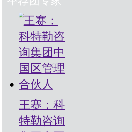
举荐团专家
王赛：科
特勒咨询