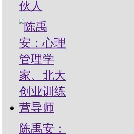
伙人
陈禹安：