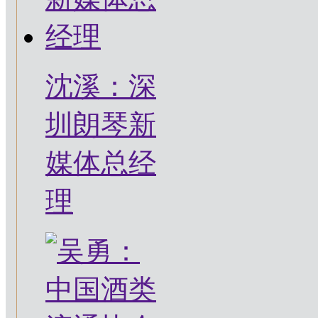
沈溪：深
圳朗琴新
媒体总经
理