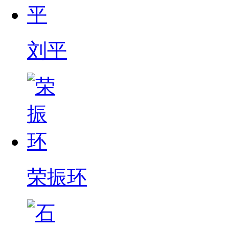
刘平
荣振环