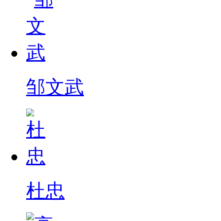
邹文武
杜忠