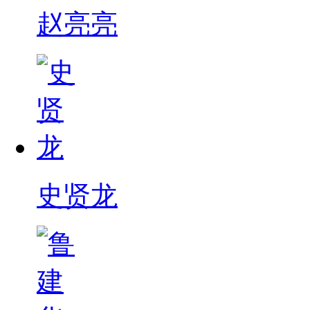
赵亮亮
史贤龙