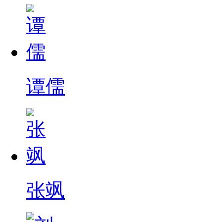
谭儒
张飒