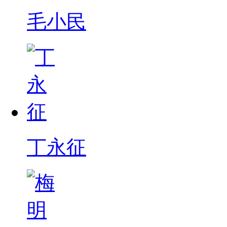
毛小民
丁永征