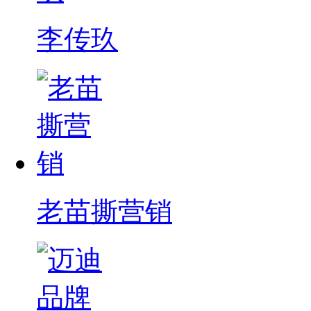
李传玖
老苗撕营销