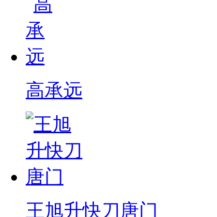
高承远
王旭升快刀唐门