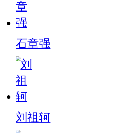
石章强
刘祖轲