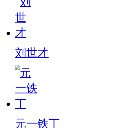
刘世才
元一铁丁