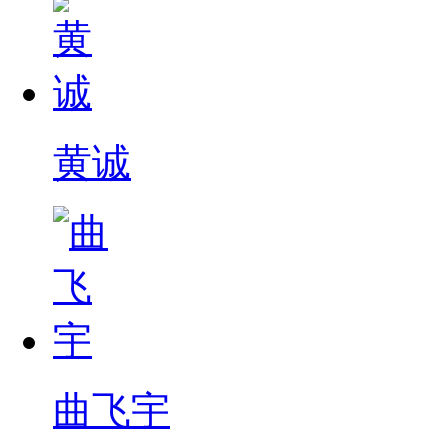
黄诚
曲飞宇