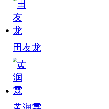
田友龙
黄润霖