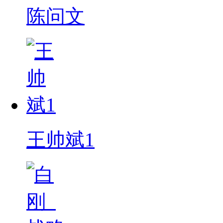
陈问文
王帅斌1