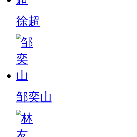
徐超
邹奕山