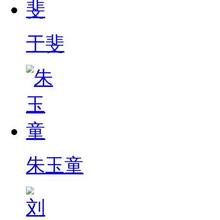
于斐
朱玉童