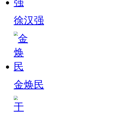
徐汉强
金焕民