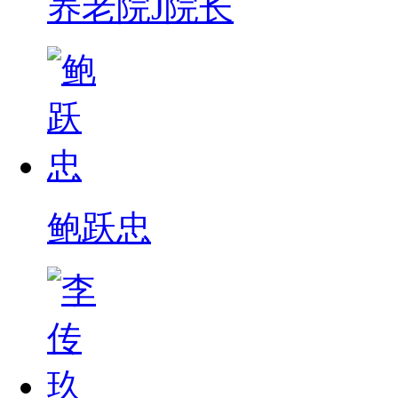
养老院J院长
鲍跃忠